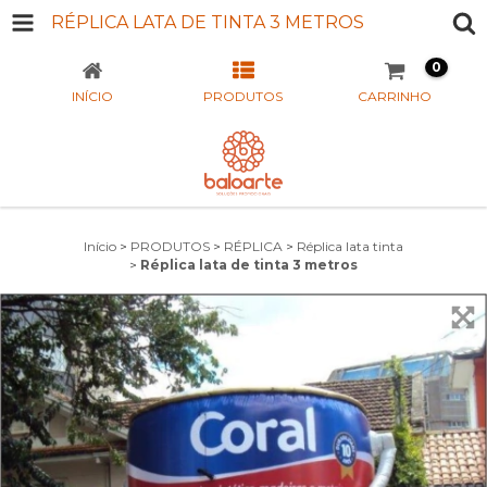
RÉPLICA LATA DE TINTA 3 METROS
0
INÍCIO
PRODUTOS
CARRINHO
Início
>
PRODUTOS
>
RÉPLICA
>
Réplica lata tinta
>
Réplica lata de tinta 3 metros