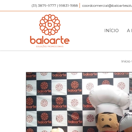
(31) 3879-9777 | 99831-1988
coordcomercial@baloartesol
INÍCIO
A
Início